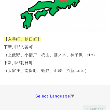
【入善町、朝日町】
下新川郡入善町
（上飯野、小摺戸、椚山、墓ノ木、神子沢…etc）
下新川郡朝日町
（大家庄、南保町、蛭谷、山崎、泊新…etc）
Select Language
▼
PAGE TOP