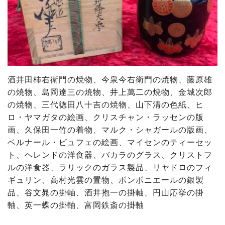
酒井田柿右衛門の焼物、今泉今右衛門の焼物、藤原雄
の焼物、島岡達三の焼物、井上萬二の焼物、金城次郎
の焼物、三代徳田八十吉の焼物、山下清の色紙、ヒ
ロ・ヤマガタの絵画、クリスチャン・ラッセンの版
画、久保田一竹の着物、マルク・シャガールの版画、
ベルナール・ビュフェの絵画、マイセンのティーセッ
ト、ヘレンドの洋食器、バカラのグラス、クリストフ
ルの洋食器、ラリックのガラス製品、リヤドロのフィ
ギュリン、高村光雲の置物、ボンボニエールの銀製
品、谷文晁の掛軸、酒井抱一の掛軸、円山応挙の掛
軸、英一蝶の掛軸、富岡鉄斎の掛軸