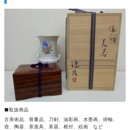
■取扱商品
古美術品、骨董品、刀剣、油彩画、水墨画、掛軸、
壺、陶器、茶道具、茶器、根付、絵画 など