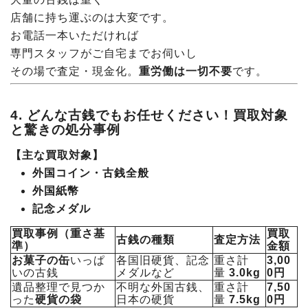
店舗に持ち運ぶのは大変です。
お電話一本いただければ
専門スタッフがご自宅までお伺いし
その場で査定・現金化。
重労働は一切不要
です。
4. どんな古銭でもお任せください！買取対象
と驚きの処分事例
【主な買取対象】
外国コイン・古銭全般
外国紙幣
記念メダル
買取事例（重さ基
買取
古銭の種類
査定方法
準）
金額
お菓子の缶
いっぱ
各国旧硬貨、記念
重さ計
3,00
いの古銭
メダルなど
量
3.0kg
0円
遺品整理で見つか
不明な外国古銭、
重さ計
7,50
った
硬貨の袋
日本の硬貨
量
7.5kg
0円