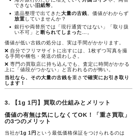
できない
旧紙幣
。
遺品整理で出てきた
大量の古銭
。価値がわからず
放置
していませんか？
銀行や両替所では「現行通貨ではない」「取り扱
い不可」と
断られてしまった
…。
価値が低い古銭の処分は、実は手間がかかります。
❌ 自分でフリマサイトに出すには、1枚ずつ写真を撮
る手間や梱包・発送の煩わしさ。
❌ 専門の買取店に持ち込んでも、査定に時間がかかる
上に「値段がつかない」と言われるのが怖い。
当社なら、その大量の古銭を
重さ
で確実にお引き取り
します！
3. 【1g 1円】買取の仕組みとメリット
価値の有無は気にしなくてOK！「重さ買取」
の3つのメリット
当社が
1g 1円
という最低価格保証をつけられるのは