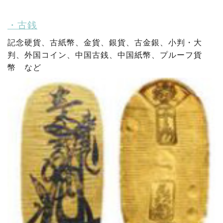
・古銭
記念硬貨、
古紙幣、
金貨、
銀貨、
古金銀、
小判・大
判、
外国コイン、
中国古銭、
中国紙幣、
プルーフ貨
幣 など