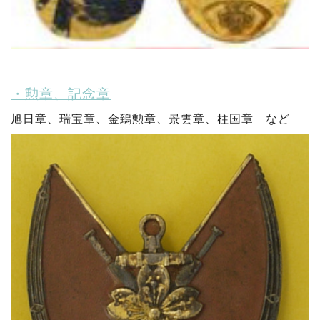
・勲章、記念章
旭日章、瑞宝章、金鵄勲章、景雲章、柱国章 など