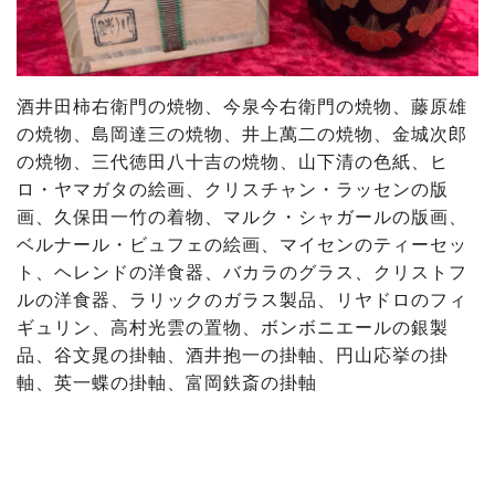
酒井田柿右衛門の焼物、今泉今右衛門の焼物、藤原雄
の焼物、島岡達三の焼物、井上萬二の焼物、金城次郎
の焼物、三代徳田八十吉の焼物、山下清の色紙、ヒ
ロ・ヤマガタの絵画、クリスチャン・ラッセンの版
画、久保田一竹の着物、マルク・シャガールの版画、
ベルナール・ビュフェの絵画、マイセンのティーセッ
ト、ヘレンドの洋食器、バカラのグラス、クリストフ
ルの洋食器、ラリックのガラス製品、リヤドロのフィ
ギュリン、高村光雲の置物、ボンボニエールの銀製
品、谷文晁の掛軸、酒井抱一の掛軸、円山応挙の掛
軸、英一蝶の掛軸、富岡鉄斎の掛軸