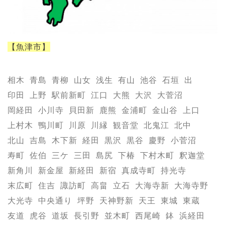
【魚津市】
相木
青島
青柳
山女
浅生
有山
池谷
石垣
出
印田
上野
駅前新町
江口
大熊
大沢
大菅沼
岡経田
小川寺
貝田新
鹿熊
金浦町
金山谷
上口
上村木
鴨川町
川原
川縁
観音堂
北鬼江
北中
北山
吉島
木下新
経田
黒沢
黒谷
慶野
小菅沼
寿町
佐伯
三ケ
三田
島尻
下椿
下村木町
釈迦堂
新角川
新金屋
新経田
新宿
真成寺町
持光寺
末広町
住吉
諏訪町
高畠
立石
大海寺新
大海寺野
大光寺
中央通り
坪野
天神野新
天王
東城
東蔵
友道
虎谷
道坂
長引野
並木町
西尾崎
鉢
浜経田