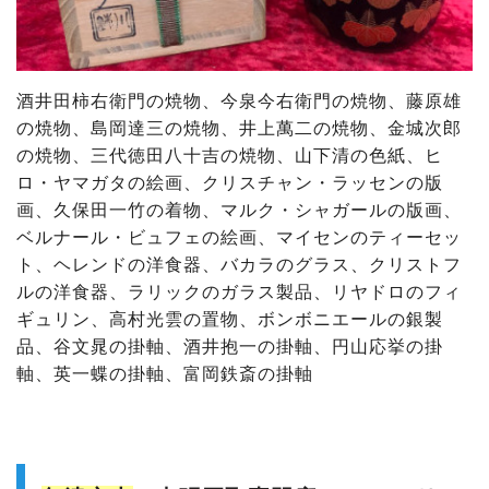
酒井田柿右衛門の焼物、今泉今右衛門の焼物、藤原雄
の焼物、島岡達三の焼物、井上萬二の焼物、金城次郎
の焼物、三代徳田八十吉の焼物、山下清の色紙、ヒ
ロ・ヤマガタの絵画、クリスチャン・ラッセンの版
画、久保田一竹の着物、マルク・シャガールの版画、
ベルナール・ビュフェの絵画、マイセンのティーセッ
ト、ヘレンドの洋食器、バカラのグラス、クリストフ
ルの洋食器、ラリックのガラス製品、リヤドロのフィ
ギュリン、高村光雲の置物、ボンボニエールの銀製
品、谷文晁の掛軸、酒井抱一の掛軸、円山応挙の掛
軸、英一蝶の掛軸、富岡鉄斎の掛軸