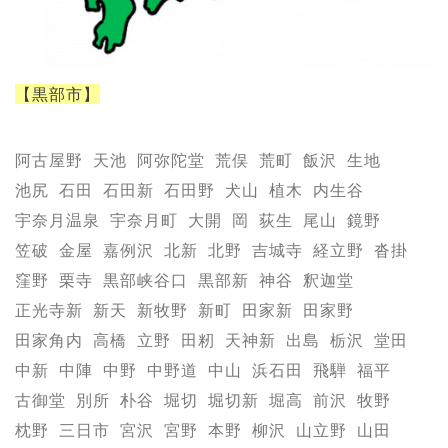
【黒部市】
阿古屋野
天池
阿弥陀堂
荒俣
荒町
飯沢
生地
池尻
石田
石田新
石田野
犬山
植木
内生谷
宇奈月温泉
宇奈月町
大開
岡
荻生
尾山
鏡野
笠破
金屋
嘉例沢
北新
北野
吉城寺
経立野
沓掛
窪野
栗寺
黒部峡谷口
黒部新
神谷
釈迦堂
正光寺新
新天
新牧野
新町
田家新
田家野
田家角内
高橋
立野
田籾
天神新
出島
栃沢
堂田
中新
中陣
中野
中野道
中山
浜石田
飛騨
福平
古御堂
別所
朴谷
堀切
堀切新
堀高
前沢
牧野
枕野
三日市
宮沢
宮野
本野
柳沢
山立野
山田