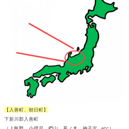
【入善町、朝日町】
下新川郡入善町
（上飯野、小摺戸、椚山、墓ノ木、神子沢…etc）