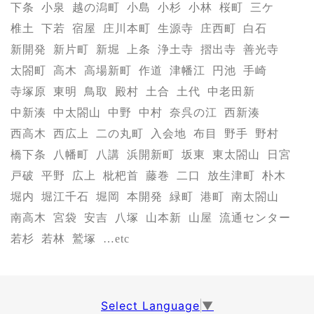
下条
小泉
越の潟町
小島
小杉
小林
桜町
三ケ
椎土
下若
宿屋
庄川本町
生源寺
庄西町
白石
新開発
新片町
新堀
上条
浄土寺
摺出寺
善光寺
太閤町
高木
高場新町
作道
津幡江
円池
手崎
寺塚原
東明
鳥取
殿村
土合
土代
中老田新
中新湊
中太閤山
中野
中村
奈呉の江
西新湊
西高木
西広上
二の丸町
入会地
布目
野手
野村
橋下条
八幡町
八講
浜開新町
坂東
東太閤山
日宮
戸破
平野
広上
枇杷首
藤巻
二口
放生津町
朴木
堀内
堀江千石
堀岡
本開発
緑町
港町
南太閤山
南高木
宮袋
安吉
八塚
山本新
山屋
流通センター
若杉
若林
鷲塚
…etc
Select Language
▼