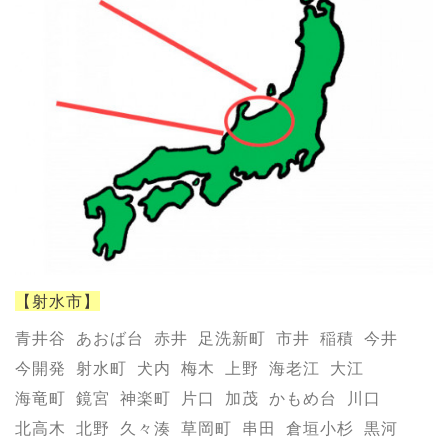
【射水市】
青井谷
あおば台
赤井
足洗新町
市井
稲積
今井
今開発
射水町
犬内
梅木
上野
海老江
大江
海竜町
鏡宮
神楽町
片口
加茂
かもめ台
川口
北高木
北野
久々湊
草岡町
串田
倉垣小杉
黒河