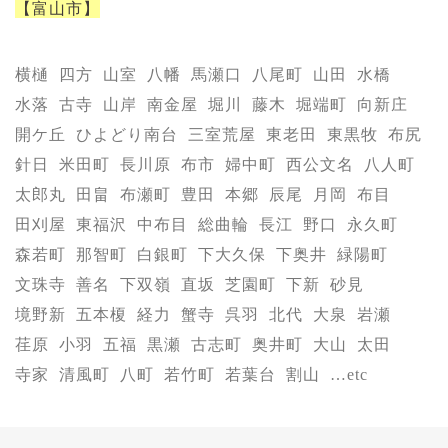
【富山市】
横樋
四方
山室
八幡
馬瀬口
八尾町
山田
水橋
水落
古寺
山岸
南金屋
堀川
藤木
堀端町
向新庄
開ケ丘
ひよどり南台
三室荒屋
東老田
東黒牧
布尻
針日
米田町
長川原
布市
婦中町
西公文名
八人町
太郎丸
田畠
布瀬町
豊田
本郷
辰尾
月岡
布目
田刈屋
東福沢
中布目
総曲輪
長江
野口
永久町
森若町
那智町
白銀町
下大久保
下奥井
緑陽町
文珠寺
善名
下双嶺
直坂
芝園町
下新
砂見
境野新
五本榎
経力
蟹寺
呉羽
北代
大泉
岩瀬
荏原
小羽
五福
黒瀬
古志町
奥井町
大山
太田
寺家
清風町
八町
若竹町
若葉台
割山
…etc