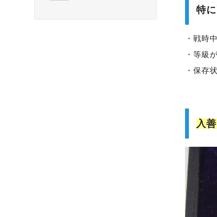
特に
・戦時
・等級
・保存
入善