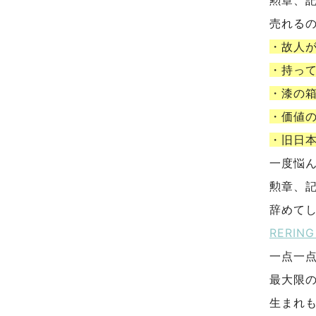
売れる
・故人
・持っ
・漆の
・価値
・旧日
一度悩
勲章、
辞めて
RERI
一点一
最大限
生まれ