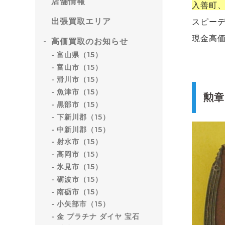
店舗情報
入善町
出張買取エリア
スピー
現金高
高価買取のお知らせ
富山県（15）
富山市（15）
滑川市（15）
魚津市（15）
勲章
黒部市（15）
下新川郡（15）
中新川郡（15）
射水市（15）
高岡市（15）
氷見市（15）
砺波市（15）
南砺市（15）
小矢部市（15）
金 プラチナ ダイヤ 宝石