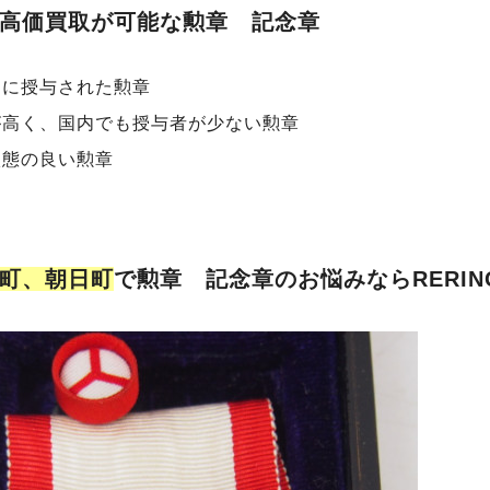
高価買取が可能な勲章 記念章
中に授与された勲章
が高く、国内でも授与者が少ない勲章
状態の良い勲章
町、朝日町
で勲章 記念章のお悩みならRERI