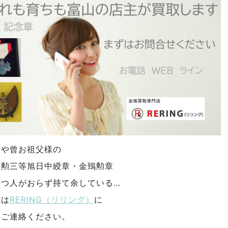
様や曾お祖父様の
の勲三等旭日中綬章・金鵄勲章
持つ人がおらず持て余している…
方は
RERING（リリング）
に
、ご連絡
ください。