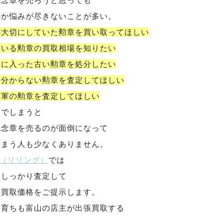
のか悩みが尽きないことが多い。
が大切にしていた勲章を買い取ってほしい
ている勲章の買取相場を知りたい
箱に入った古い勲章を処分したい
の分からない勲章を査定してほしい
本軍の勲章を査定してほしい
んでしまうと
記念章を売るのが面倒になって
しまう人も少なくありません。
NG（リリング）
では
点しっかり査定して
の買取価格をご提示します。
も育ちも富山の店主が出張買取する