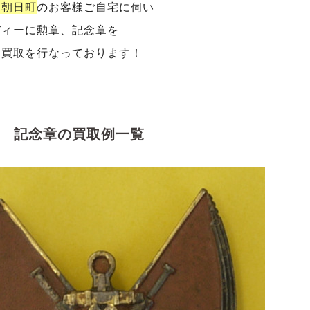
、朝日町
のお客様ご自宅に伺い
ディーに勲章、記念章を
価買取を行なっております！
 記念章の買取例一覧