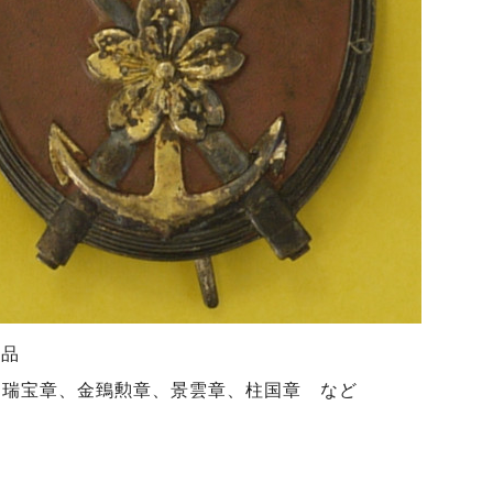
商品
、
瑞宝章、
金鵄勲章、
景雲章、
柱国章 など