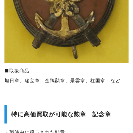
■取扱商品
旭日章、
瑞宝章、
金鵄勲章、
景雲章、
柱国章 など
特に高価買取が可能な勲章 記念章
・戦時中に授与された勲章