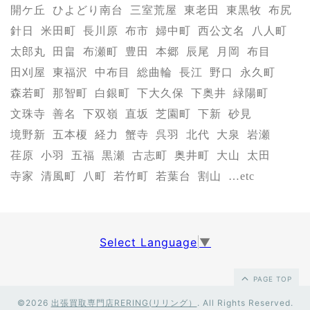
開ケ丘
ひよどり南台
三室荒屋
東老田
東黒牧
布尻
針日
米田町
長川原
布市
婦中町
西公文名
八人町
太郎丸
田畠
布瀬町
豊田
本郷
辰尾
月岡
布目
田刈屋
東福沢
中布目
総曲輪
長江
野口
永久町
森若町
那智町
白銀町
下大久保
下奥井
緑陽町
文珠寺
善名
下双嶺
直坂
芝園町
下新
砂見
境野新
五本榎
経力
蟹寺
呉羽
北代
大泉
岩瀬
荏原
小羽
五福
黒瀬
古志町
奥井町
大山
太田
寺家
清風町
八町
若竹町
若葉台
割山
…etc
Select Language
▼
PAGE TOP
©2026
出張買取専門店RERING(リリング）
. All Rights Reserved.