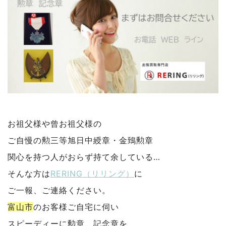
お祖父様や曾お祖父様の
ご自慢の勲三等旭日中綬章・金鵄勲章
関心を持つ人がおらず持て余している…
そんな方は
RERING（リリング）
に
ご一報、ご連絡
ください。
富山市
のお客様ご自宅に伺い
スピーディーに勲章、記念章を