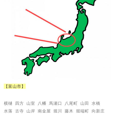
【富山市】
横樋
四方
山室
八幡
馬瀬口
八尾町
山田
水橋
水落
古寺
山岸
南金屋
堀川
藤木
堀端町
向新庄