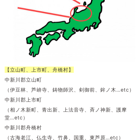
【立山町、上市町、舟橋村】
中新川郡立山町
（伊豆林、芦峅寺、鋳物師沢、剣御前、鉾ノ木…etc）
中新川郡上市町
（相ノ木新町、青出新、上法音寺、斉ノ神新、護摩
堂…etc）
中新川郡舟橋村
（古海老江、仏生寺、竹鼻、国重、東芦原…etc）