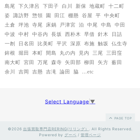
島尾
下久津呂
下田子
白川
新保
地蔵町
十二町
姿
諏訪野
惣領
園
田江
棚懸
谷屋
平
中央町
土倉
坪池
寺尾
床鍋
戸津宮
泊
中尾
中島
中田
中波
中村
中谷内
長坂
西朴木
早借
針木
日詰
一刎
日名田
比美町
平沢
深原
布施
触坂
仏生寺
鉾根
堀田
本町
間島
丸の内
見内
三尾
三田窪
南大町
宮田
万尾
森寺
矢田部
柳田
矢方
薮田
余川
吉岡
吉懸
吉滝
論田
脇
…etc
Select Language
▼
PAGE TOP
©2026
出張買取専門店RERING(リリング）
. All Rights Reserved.
Powered by
グーペ
/
管理ページ