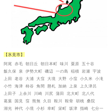
【氷見市】
阿尾
赤毛
朝日丘
朝日本町
味川
粟原
五十谷
飯久保
泉
伊勢大町
磯辺
一の島
稲積
岩瀬
宇波
上田
老谷
大浦
大窪
大境
大野
小窪
小久米
小滝
小竹
海津
柿谷
角間
懸札
加納
上泉
上久津呂
上田子
上余川
川崎
川尻
蒲田
北大町
北八代
葛葉
国見
窪
熊無
久目
鞍川
鞍骨
胡桃
桑院
湖光
神代
小境
小杉
幸町
栄町
坂津
指崎
七分一