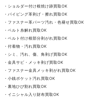
・ショルダー付け根焼け跡
買取OK
・パイピング革剥げ・擦れ
買取OK
・ファスナー革パーツ汚れ・色褪せ
買取OK
・ベルト糸解れ
買取OK
・ベルト付け根部分剥がれ
買取OK
・付着物・汚れ
買取OK
・シミ、汚れ、傷、角剥げ
買取OK
・金具サビ・メッキ剥げ
買取OK
・ファスナー金具メッキ剥がれ
買取OK
・小銭ポケット汚れ
買取OK
・裏地ひび割れ買取OK
・イニシャル入り財布買取OK