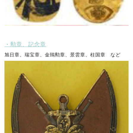
・勲章、記念章
旭日章、瑞宝章、金鵄勲章、景雲章、柱国章 など