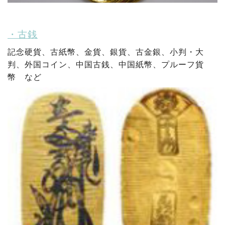
・古銭
記念硬貨、
古紙幣、
金貨、
銀貨、
古金銀、
小判・大
判、
外国コイン、
中国古銭、
中国紙幣、
プルーフ貨
幣 など