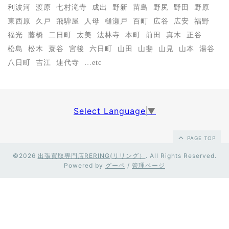
利波河
渡原
七村滝寺
成出
野新
苗島
野尻
野田
野原
東西原
久戸
飛騨屋
人母
樋瀬戸
百町
広谷
広安
福野
福光
藤橋
二日町
太美
法林寺
本町
前田
真木
正谷
松島
松木
蓑谷
宮後
六日町
山田
山斐
山見
山本
湯谷
八日町
吉江
連代寺
…etc
Select Language
▼
PAGE TOP
©2026
出張買取専門店RERING(リリング）
. All Rights Reserved.
Powered by
グーペ
/
管理ページ