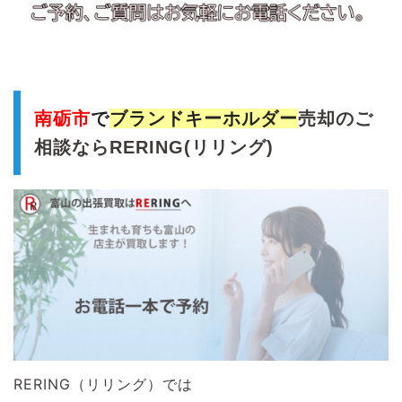
南砺市
で
ブランド
キーホルダー
売
却のご
相談ならRERING(リリング)
RERING（リリング）では