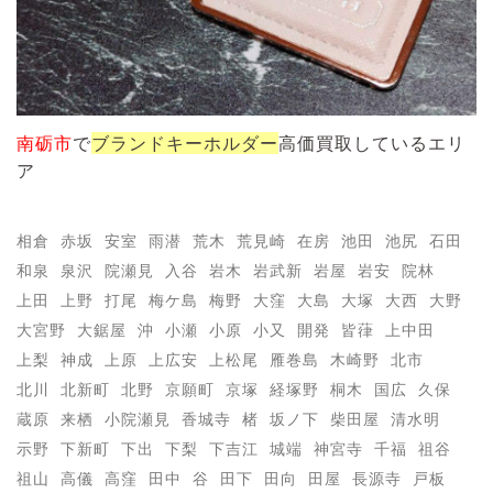
南砺市
で
ブランドキーホルダー
高価買取しているエリ
ア
相倉
赤坂
安室
雨潜
荒木
荒見崎
在房
池田
池尻
石田
和泉
泉沢
院瀬見
入谷
岩木
岩武新
岩屋
岩安
院林
上田
上野
打尾
梅ケ島
梅野
大窪
大島
大塚
大西
大野
大宮野
大鋸屋
沖
小瀬
小原
小又
開発
皆葎
上中田
上梨
神成
上原
上広安
上松尾
雁巻島
木崎野
北市
北川
北新町
北野
京願町
京塚
経塚野
桐木
国広
久保
蔵原
来栖
小院瀬見
香城寺
楮
坂ノ下
柴田屋
清水明
示野
下新町
下出
下梨
下吉江
城端
神宮寺
千福
祖谷
祖山
高儀
高窪
田中
谷
田下
田向
田屋
長源寺
戸板