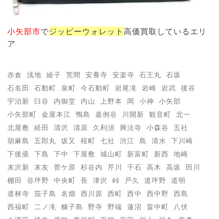
小矢部市
で
ジッピーウォレット
高価買取しているエリ
ア
赤倉
浅地
綾子
荒間
安養寺
安楽寺
石王丸
石坂
石名田
石動町
泉町
今石動町
岩尾滝
岩崎
岩武
後谷
宇治新
臼谷
内御堂
内山
上野本
岡
小神
小矢部
小矢部町
金屋本江
鴨島
嘉例谷
川開新
観音町
北一
北屋敷
経田
清沢
清原
久利須
興法寺
小森谷
五社
胡麻島
五郎丸
坂又
桜町
七社
渋江
島
清水
下川崎
下後亟
下島
下中
下屋敷
城山町
新富町
新西
地崎
末沢新
末友
菅ケ原
杉谷内
芹川
千石
高木
高坂
田川
棚田
谷坪野
中央町
長
津沢
峠
戸久
道坪野
道明
道林寺
茄子島
名畑
西川原
西町
西中
西中野
西島
西福町
二ノ滝
糠子島
野寺
野端
蓮沼
畠中町
八伏