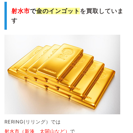
射水市
で
金のインゴット
を買取していま
す
RERING(リリング）では
射水市（新湊 太閤山など）
で