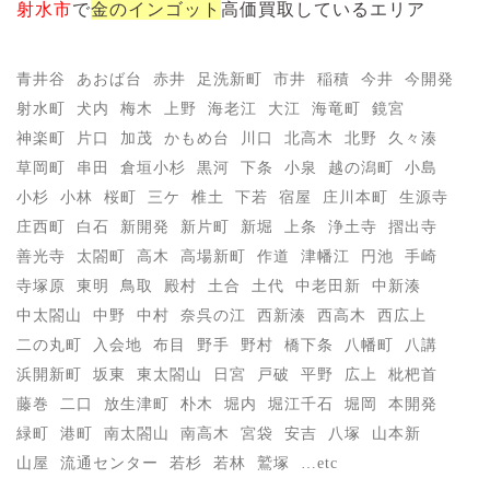
射水市
で
金のインゴット
高価買取しているエリア
青井谷
あおば台
赤井
足洗新町
市井
稲積
今井
今開発
射水町
犬内
梅木
上野
海老江
大江
海竜町
鏡宮
神楽町
片口
加茂
かもめ台
川口
北高木
北野
久々湊
草岡町
串田
倉垣小杉
黒河
下条
小泉
越の潟町
小島
小杉
小林
桜町
三ケ
椎土
下若
宿屋
庄川本町
生源寺
庄西町
白石
新開発
新片町
新堀
上条
浄土寺
摺出寺
善光寺
太閤町
高木
高場新町
作道
津幡江
円池
手崎
寺塚原
東明
鳥取
殿村
土合
土代
中老田新
中新湊
中太閤山
中野
中村
奈呉の江
西新湊
西高木
西広上
二の丸町
入会地
布目
野手
野村
橋下条
八幡町
八講
浜開新町
坂東
東太閤山
日宮
戸破
平野
広上
枇杷首
藤巻
二口
放生津町
朴木
堀内
堀江千石
堀岡
本開発
緑町
港町
南太閤山
南高木
宮袋
安吉
八塚
山本新
山屋
流通センター
若杉
若林
鷲塚
…etc