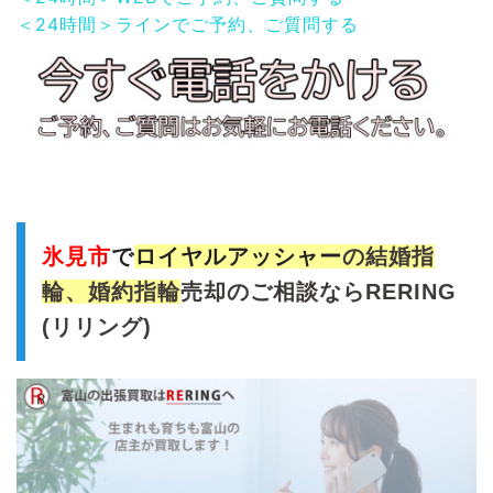
＜24時間＞ラインでご予約、ご質問する
氷見市
で
ロイヤルアッシャー
の結婚指
輪、婚約指輪
売
却のご相談ならRERING
(リリング)