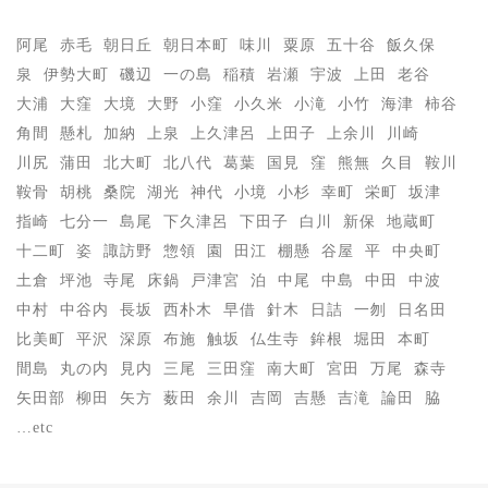
阿尾
赤毛
朝日丘
朝日本町
味川
粟原
五十谷
飯久保
泉
伊勢大町
磯辺
一の島
稲積
岩瀬
宇波
上田
老谷
大浦
大窪
大境
大野
小窪
小久米
小滝
小竹
海津
柿谷
角間
懸札
加納
上泉
上久津呂
上田子
上余川
川崎
川尻
蒲田
北大町
北八代
葛葉
国見
窪
熊無
久目
鞍川
鞍骨
胡桃
桑院
湖光
神代
小境
小杉
幸町
栄町
坂津
指崎
七分一
島尾
下久津呂
下田子
白川
新保
地蔵町
十二町
姿
諏訪野
惣領
園
田江
棚懸
谷屋
平
中央町
土倉
坪池
寺尾
床鍋
戸津宮
泊
中尾
中島
中田
中波
中村
中谷内
長坂
西朴木
早借
針木
日詰
一刎
日名田
比美町
平沢
深原
布施
触坂
仏生寺
鉾根
堀田
本町
間島
丸の内
見内
三尾
三田窪
南大町
宮田
万尾
森寺
矢田部
柳田
矢方
薮田
余川
吉岡
吉懸
吉滝
論田
脇
…etc