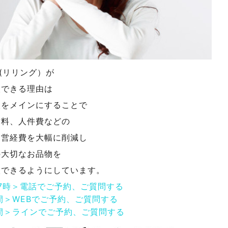
NG(リリング）が
取できる理由は
取をメインにすることで
賃料、人件費などの
運営経費を大幅に削減し
の大切なお品物を
取できるようにしています。
17時＞電話でご予約、ご質問する
間＞WEBでご予約、ご質問する
間＞ラインでご予約、ご質問する