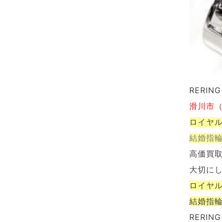
RERI
滑川市
ロイヤ
結婚指
高価買
大切に
ロイヤ
結婚指
RERI