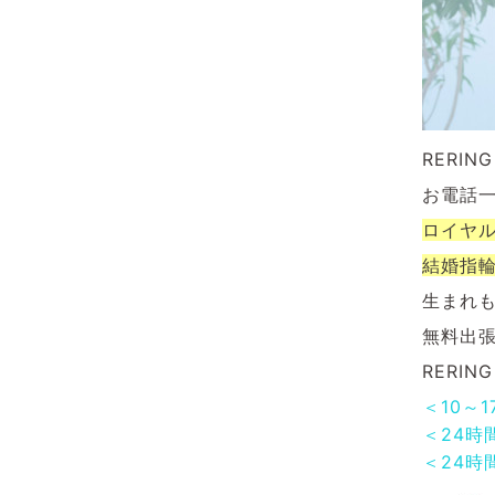
RERI
お電話
ロイヤ
結婚指
生まれ
無料出
RERI
＜10～
＜24時
＜24時