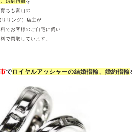
輪、婚約指輪
を
も育ちも富山の
NG(リリング）店主が
無料でお客様のご自宅に伺い
無料で買取しています。
市
で
ロイヤルアッシャー
の結婚指輪、婚約指輪