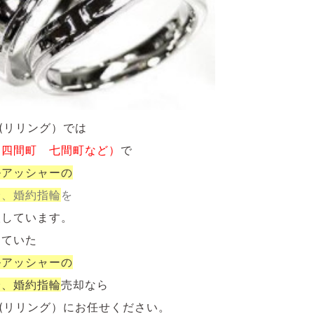
NG(リリング）では
（四間町 七間町など）
で
ルアッシャーの
輪、婚約指輪
を
取しています。
していた
ルアッシャーの
輪、婚約指輪
売却なら
NG(リリング）にお任せください。