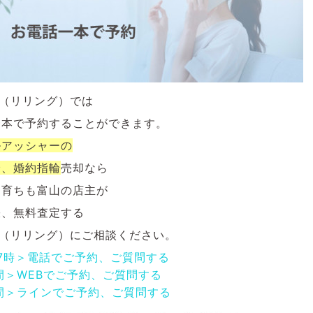
NG（リリング）では
一本で予約することができます。
ルアッシャーの
輪、婚約指輪
売却なら
も育ちも富山の店主が
張、無料査定する
NG（リリング）にご相談ください。
17時＞電話でご予約、ご質問する
間＞WEBでご予約、ご質問する
間＞ラインでご予約、ご質問する