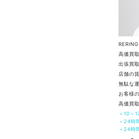
RERI
高価買
出張買
店舗の
無駄な
お客様
高価買
＜10～
＜24時
＜24時