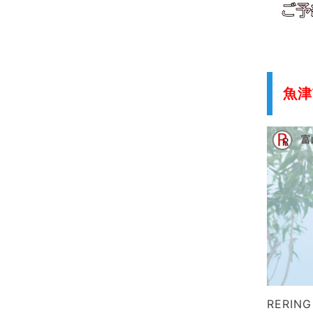
魚津
RERI