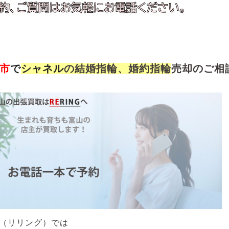
市
で
シャネル
の結婚指輪、婚約指輪
売
却のご相談
NG（リリング）では