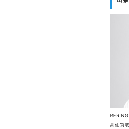
出張
RERI
高価買