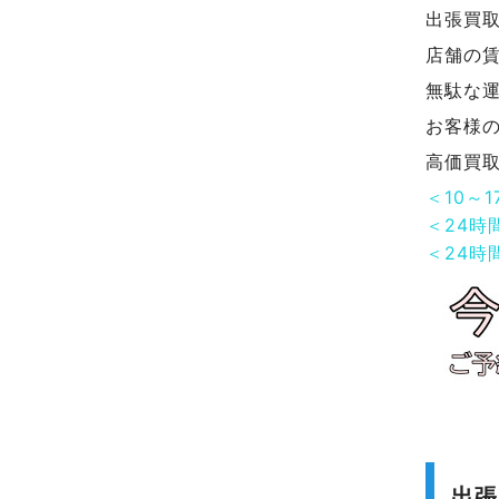
出張買
店舗の
無駄な
お客様
高価買
＜10～
＜24時
＜24時
出張