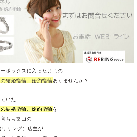
リーボックスに入ったままの
ルの
結婚指輪、婚約指輪
ありませんか？
していた
ルの
結婚指輪、婚約指輪
を
も育ちも富山の
NG(リリング）店主が