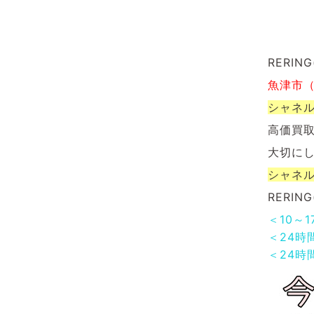
RERI
魚津市
シャネ
高価買
大切に
シャネ
RERI
＜10～
＜24時
＜24時