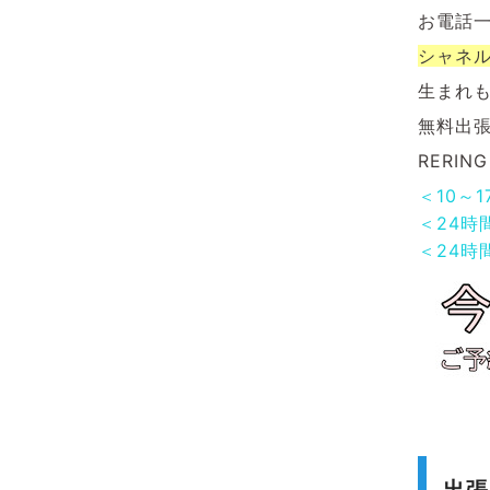
お電話
シャネ
生まれ
無料出
RERI
＜10～
＜24時
＜24時