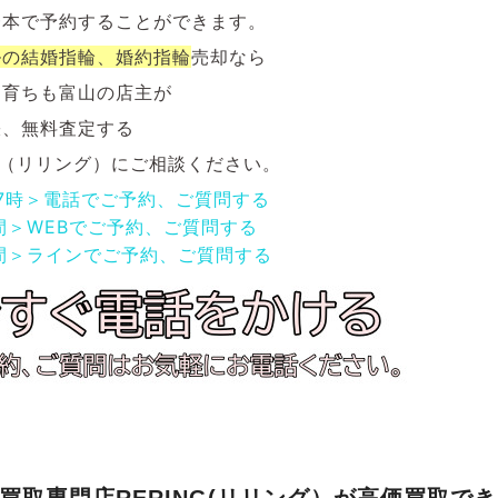
一本で予約することができます。
ルの
結婚指輪、婚約指輪
売却なら
も育ちも富山の店主が
張、無料査定する
NG（リリング）にご相談ください。
17時＞電話でご予約、ご質問する
間＞WEBでご予約、ご質問する
間＞ラインでご予約、ご質問する