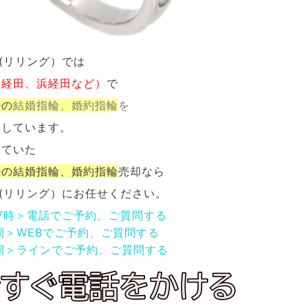
NG(リリング）では
（経田、浜経田
など）
で
ルの
結婚指輪、婚約指輪
を
取しています。
していた
ルの
結婚指輪、婚約指輪
売却なら
NG(リリング）にお任せください。
17時＞電話でご予約、ご質問する
間＞WEBでご予約、ご質問する
間＞ラインでご予約、ご質問する