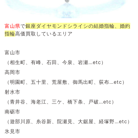
富山県
で
銀座ダイヤモンドシライシの結婚指輪、婚約
指輪
高価買取しているエリア
富山市
（相生町、有峰、石田、今泉、岩瀬…etc）
高岡市
（明園町、五十里、荒屋敷、御馬出町、荻布…etc）
射水市
（
青井谷、海老江、三ケ、橋下条、戸破…etc）
南砺市
（遊部川原、糸谷新、院瀬見、大鋸屋、経塚野…etc）
氷見市