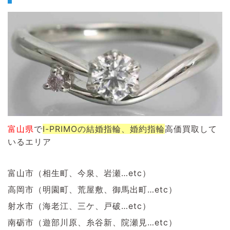
富山県
で
I-PRIMOの結婚指輪、婚約指輪
高価買取して
いるエリア
富山市（相生町、今泉、岩瀬…etc）
高岡市（明園町、荒屋敷、御馬出町…etc）
射水市（海老江、三ケ、戸破…etc）
南砺市（遊部川原、糸谷新、院瀬見…etc）