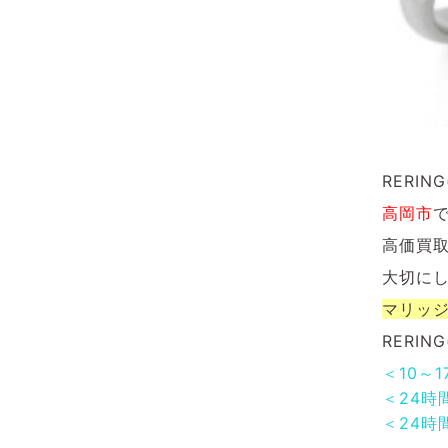
RERI
高岡市
高価買
大切に
マリッ
RERI
＜10～
＜24時
＜24時