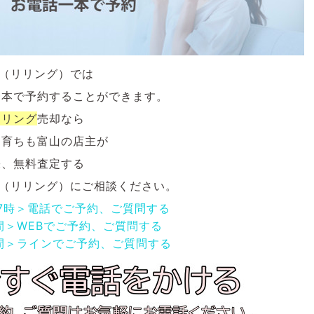
NG（リリング）では
一本で予約することができます。
ジリング
売却なら
も育ちも富山の店主が
張、無料査定する
NG（リリング）にご相談ください。
17時＞電話でご予約、ご質問する
間＞WEBでご予約、ご質問する
間＞ラインでご予約、ご質問する