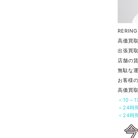
RERI
高価買
出張買
店舗の
無駄な
お客様
高価買
＜10～
＜24時
＜24時