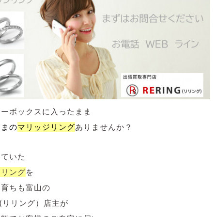
リーボックスに入ったまま
ままの
マリッジ
リング
ありませんか？
していた
ジリング
を
も育ちも富山の
NG(リリング）店主が