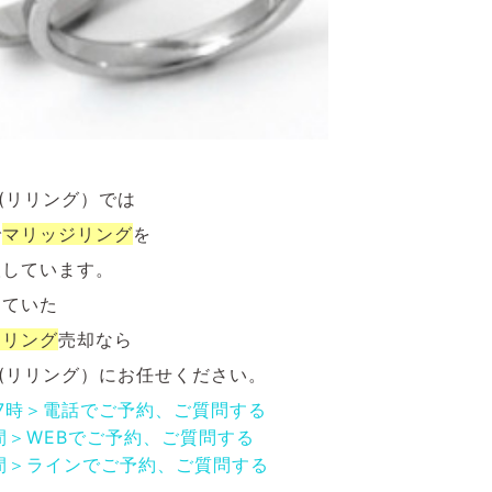
NG(リリング）では
で
マリッジ
リング
を
取しています。
していた
ジリング
売却なら
NG(リリング）にお任せください。
17時＞電話でご予約、ご質問する
間＞WEBでご予約、ご質問する
間＞ラインでご予約、ご質問する