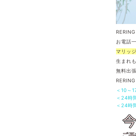
RERI
お電話
マリッ
生まれ
無料出
RERI
＜10～
＜24時
＜24時