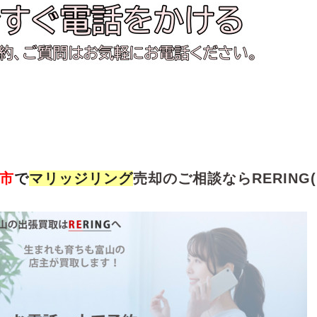
市
で
マリッジリング
売却のご相談ならRERING