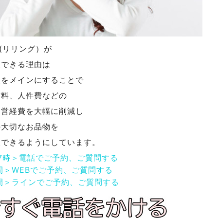
NG(リリング）が
取できる理由は
取をメインにすることで
賃料、人件費などの
運営経費を大幅に削減し
の大切なお品物を
取できるようにしています。
17時＞電話でご予約、ご質問する
間＞WEBでご予約、ご質問する
間＞ラインでご予約、ご質問する