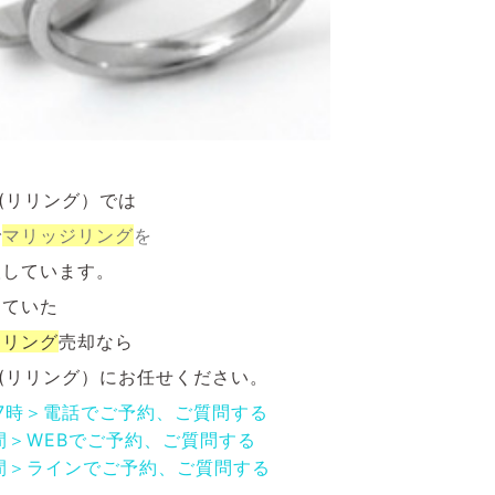
NG(リリング）では
で
マリッジ
リング
を
取しています。
していた
ジリング
売却なら
NG(リリング）にお任せください。
17時＞電話でご予約、ご質問する
間＞WEBでご予約、ご質問する
間＞ラインでご予約、ご質問する