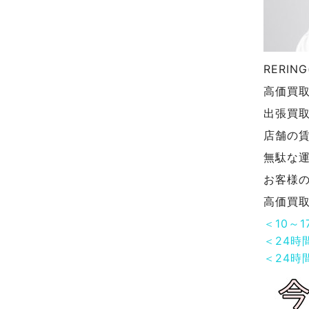
RERI
高価買
出張買
店舗の
無駄な
お客様
高価買
＜10～
＜24時
＜24時