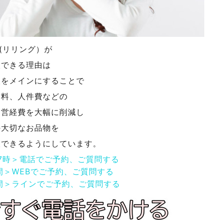
NG(リリング）が
取できる理由は
取をメインにすることで
賃料、人件費などの
運営経費を大幅に削減し
の大切なお品物を
取できるようにしています。
17時＞電話でご予約、ご質問する
間＞WEBでご予約、ご質問する
間＞ラインでご予約、ご質問する