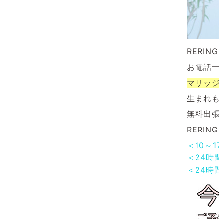
RERI
お電話
マリッ
生まれ
無料出
RERI
＜10～
＜24時
＜24時