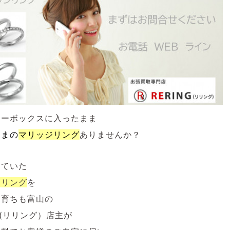
リーボックスに入ったまま
ままの
マリッジ
リング
ありませんか？
していた
ジリング
を
も育ちも富山の
NG(リリング）店主が