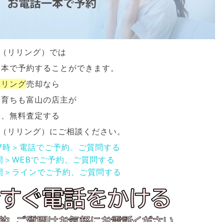
NG（リリング）では
一本で予約することができます。
ジリング
売却なら
も育ちも富山の店主が
張、無料査定する
NG（リリング）にご相談ください。
17時＞電話でご予約、ご質問する
間＞WEBでご予約、ご質問する
間＞ラインでご予約、ご質問する