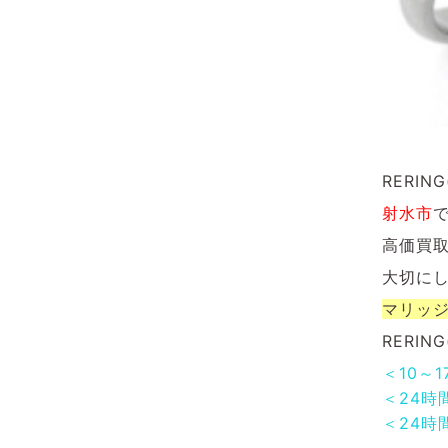
RERI
射水市
高価買
大切に
マリッ
RERI
＜10～
＜24時
＜24時