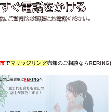
市
で
マリッジリング
売却のご相談ならRERING