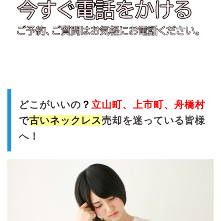
どこがいいの
？
立山
町、上市町、舟橋村
で
古いネックレス
売却を迷っている皆様
へ！