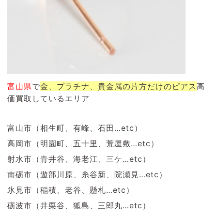
富山県
で
金、プラチナ、貴金属の片方だけのピアス
高
価買取しているエリア
富山市（相生町、有峰、石田…etc）
高岡市（明園町、五十里、荒屋敷…etc）
射水市（青井谷、海老江、三ケ…etc）
南砺市（遊部川原、糸谷新、院瀬見…etc）
氷見市（稲積、老谷、懸札…etc）
砺波市（井栗谷、狐島、三郎丸…etc）