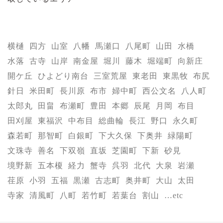
横樋
四方
山室
八幡
馬瀬口
八尾町
山田
水橋
水落
古寺
山岸
南金屋
堀川
藤木
堀端町
向新庄
開ケ丘
ひよどり南台
三室荒屋
東老田
東黒牧
布尻
針日
米田町
長川原
布市
婦中町
西公文名
八人町
太郎丸
田畠
布瀬町
豊田
本郷
辰尾
月岡
布目
田刈屋
東福沢
中布目
総曲輪
長江
野口
永久町
森若町
那智町
白銀町
下大久保
下奥井
緑陽町
文珠寺
善名
下双嶺
直坂
芝園町
下新
砂見
境野新
五本榎
経力
蟹寺
呉羽
北代
大泉
岩瀬
荏原
小羽
五福
黒瀬
古志町
奥井町
大山
太田
寺家
清風町
八町
若竹町
若葉台
割山
…etc