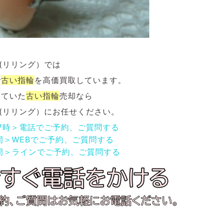
NG(リリング）では
で
古い
指輪
を
高価買取しています。
していた
古い
指輪
売却なら
NG(リリング）にお任せください。
17時＞電話でご予約、ご質問する
間＞WEBでご予約、ご質問する
間＞ラインでご予約、ご質問する