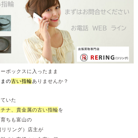
リーボックスに入ったまま
ままの
古い指輪
ありませんか？
していた
ラチナ、貴金属の
古い指輪
を
も育ちも富山の
NG(リリング）店主が