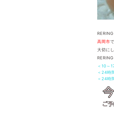
RERI
高岡市
大切に
RERI
＜10～
＜24時
＜24時