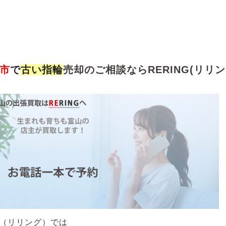
市
で
古い
指輪
売却のご相談ならRERING(リリン
NG（リリング）では