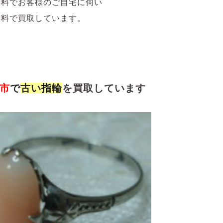
無料でお客様のご自宅に伺い
無料で買取しています。
市
で
古い
指
輪
を買取しています