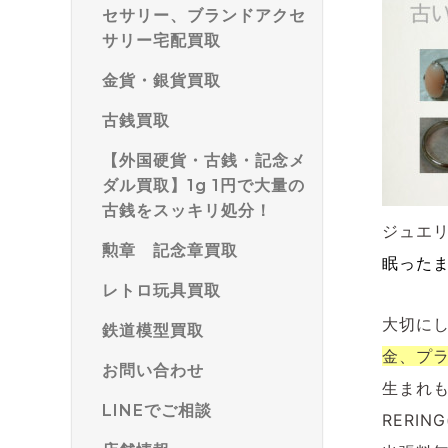
セサリー、ブランドアクセ
サリー宅配買取
金貨・銀貨買取
古銭買取
【外国硬貨・古銭・記念メ
ダル買取】1g 1円で大量の
古銭をスッキリ処分！
ジュエ
勲章 記念章買取
眠った
レトロ玩具買取
大切に
鉄道模型買取
金、プ
お問い合わせ
生まれ
LINEでご相談
RERI