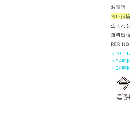
お電話
古い指
生まれ
無料出
RERI
＜10～
＜24時
＜24時