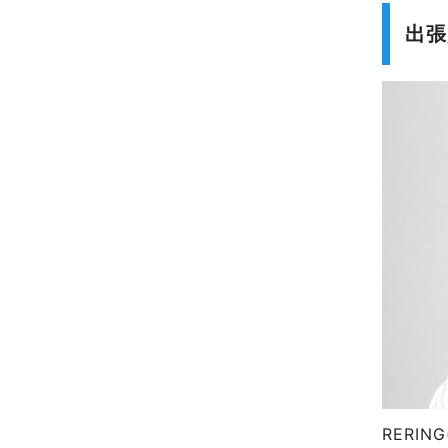
出張
RERI