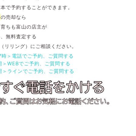
一本で予約することができます。
輪
の
売却なら
も育ちも富山の店主が
張、無料査定する
NG（リリング）にご相談ください。
17時＞電話でご予約、ご質問する
間＞WEBでご予約、ご質問する
間＞ラインでご予約、ご質問する