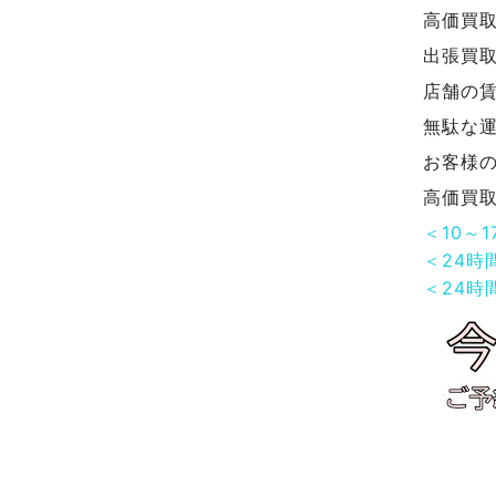
高価買
出張買
店舗の
無駄な
お客様
高価買
＜10～
＜24時
＜24時