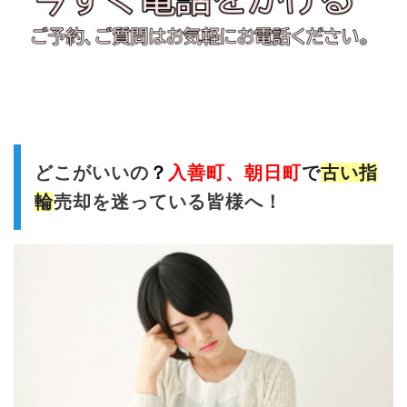
どこがいいの
？
入善町、朝日町
で
古い
指
輪
売却を迷っている皆様へ！