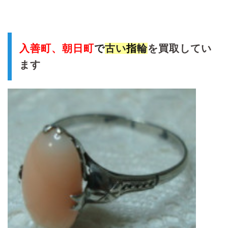
入善町、朝日町
で
古い
指
輪
を買取してい
ます