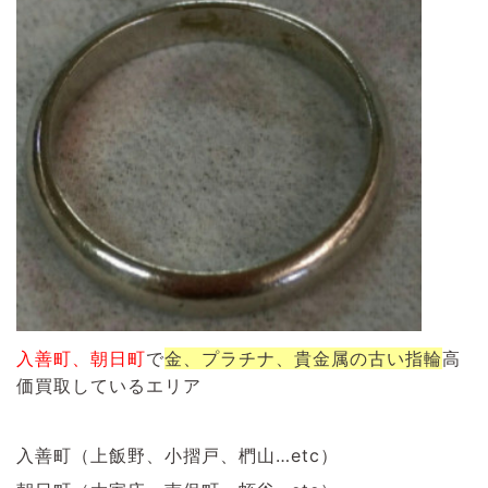
入善町、朝日町
で
金、プラチナ、貴金属の古い指輪
高
価買取しているエリア
入善町（上飯野、小摺戸、椚山…etc）