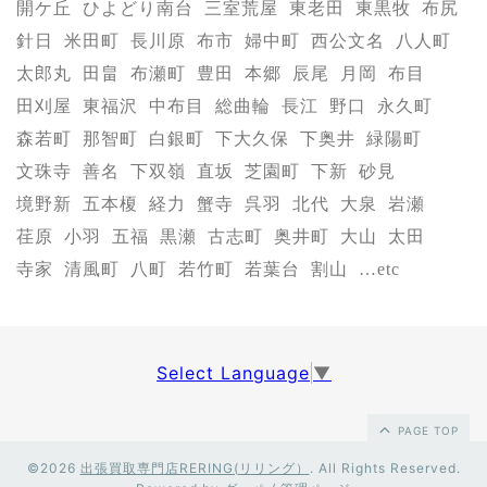
開ケ丘
ひよどり南台
三室荒屋
東老田
東黒牧
布尻
針日
米田町
長川原
布市
婦中町
西公文名
八人町
太郎丸
田畠
布瀬町
豊田
本郷
辰尾
月岡
布目
田刈屋
東福沢
中布目
総曲輪
長江
野口
永久町
森若町
那智町
白銀町
下大久保
下奥井
緑陽町
文珠寺
善名
下双嶺
直坂
芝園町
下新
砂見
境野新
五本榎
経力
蟹寺
呉羽
北代
大泉
岩瀬
荏原
小羽
五福
黒瀬
古志町
奥井町
大山
太田
寺家
清風町
八町
若竹町
若葉台
割山
…etc
Select Language
▼
PAGE TOP
©2026
出張買取専門店RERING(リリング）
. All Rights Reserved.