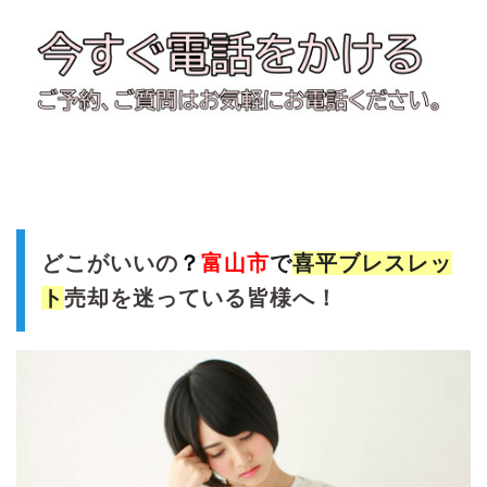
どこがいいの
？
富山市
で
喜平ブレスレッ
ト
売却を迷っている皆様へ！