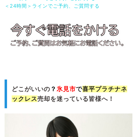
＜24時間＞ラインでご予約、ご質問する
どこがいいの
？
氷見
市
で
喜平プラチナネ
ックレス
売却を迷っている皆様へ！