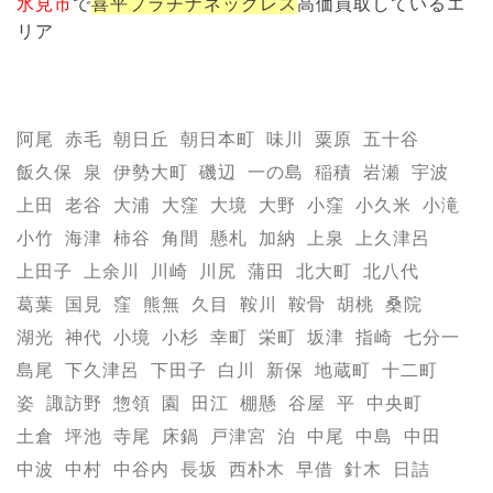
氷見市
で
喜平プラチナネックレス
高価買取しているエ
リア
阿尾
赤毛
朝日丘
朝日本町
味川
粟原
五十谷
飯久保
泉
伊勢大町
磯辺
一の島
稲積
岩瀬
宇波
上田
老谷
大浦
大窪
大境
大野
小窪
小久米
小滝
小竹
海津
柿谷
角間
懸札
加納
上泉
上久津呂
上田子
上余川
川崎
川尻
蒲田
北大町
北八代
葛葉
国見
窪
熊無
久目
鞍川
鞍骨
胡桃
桑院
湖光
神代
小境
小杉
幸町
栄町
坂津
指崎
七分一
島尾
下久津呂
下田子
白川
新保
地蔵町
十二町
姿
諏訪野
惣領
園
田江
棚懸
谷屋
平
中央町
土倉
坪池
寺尾
床鍋
戸津宮
泊
中尾
中島
中田
中波
中村
中谷内
長坂
西朴木
早借
針木
日詰