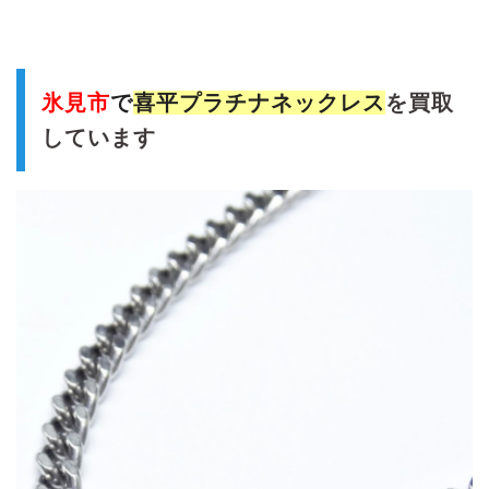
氷見市
で
喜平プラチナネックレス
を買取
しています