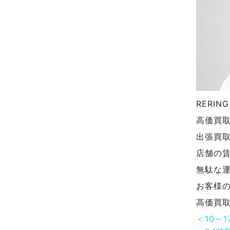
RERI
高価買
出張買
店舗の
無駄な
お客様
高価買
＜10～