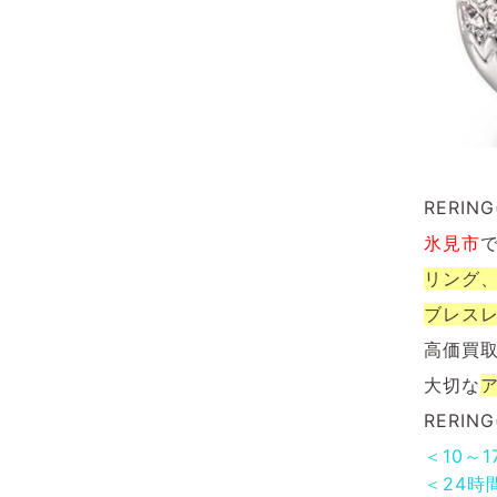
RERI
氷見市
リング
ブレス
高価買
大切な
RERI
＜10～
＜24時