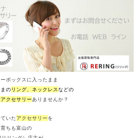
リーボックスに入ったまま
ままの
リング、ネックレス
などの
ナアクセサリー
ありませんか？
していた
アクセサリー
を
も育ちも富山の
NG(リリング）店主が