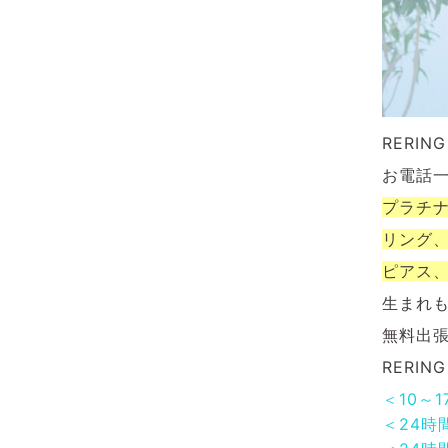
RERI
お電話
プラチ
リング
ピアス
生まれ
無料出
RERI
＜10～
＜24時