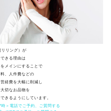
NG(リリング）が
取できる理由は
取をメインにすることで
賃料、人件費などの
運営経費を大幅に削減し
の大切なお品物を
取できるようにしています。
17時＞電話でご予約、ご質問する