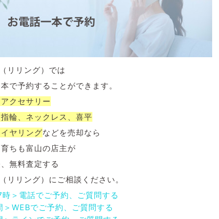
NG（リリング）では
一本で予約することができます。
ナアクセサリー
、指輪、ネックレス、喜平
、イヤリング
などを
売却なら
も育ちも富山の店主が
張、無料査定する
NG（リリング）にご相談ください。
17時＞電話でご予約、ご質問する
間＞WEBでご予約、ご質問する