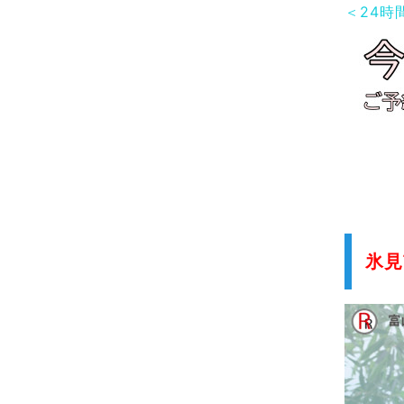
＜24時
氷見