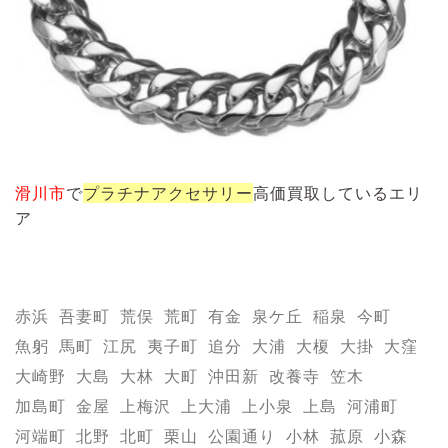
滑川市
で
プラチナ
アクセサリー
高価買取しているエリ
ア
赤浜
吾妻町
荒俣
荒町
有金
泉ケ丘
稲泉
今町
魚躬
馬町
江尻
夷子町
追分
大浦
大榎
大掛
大窪
大崎野
大島
大林
大町
沖田新
改養寺
笠木
加島町
金屋
上梅沢
上大浦
上小泉
上島
河浦町
河端町
北野
北町
栗山
公園通り
小林
菰原
小森