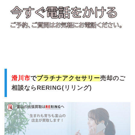
滑川市
で
プラチナ
アクセサリー
売却のご
相談ならRERING(リリング)