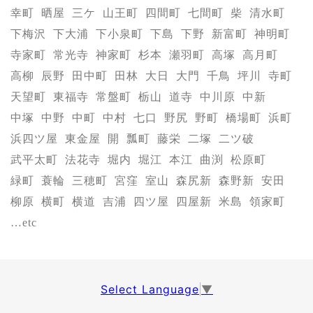
幸町
晒屋
三ケ
山王町
四間町
七間町
柴
清水町
下梅沢
下大浦
下小泉町
下島
下野
新富町
神明町
寺家町
常光寺
神家町
杉本
瀬羽町
高塚
高月町
高柳
辰野
田中町
田林
大日
大門
千鳥
坪川
寺町
天望町
東福寺
常盤町
栃山
道寺
中川原
中新
中塚
中野
中町
中村
七口
野尻
野町
橋場町
浜町
浜四ツ屋
東金屋
開
瓢町
藤栄
二塚
二ツ破
武平太町
法花寺
堀内
堀江
本江
曲渕
松原町
緑町
蓑輪
三穂町
宮窪
室山
森尻新
森野新
安田
柳原
横町
横道
吉浦
四ツ屋
四屋新
米島
領家町
…etc
Select Language
▼