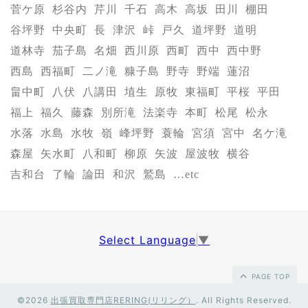
菅ケ原
杉谷内
芹川
千石
高木
高坂
田川
棚田
谷坪野
中央町
長
津沢
峠
戸久
道坪野
道明
道林寺
茄子島
名畑
西川原
西町
西中
西中野
西島
西福町
二ノ滝
糠子島
野寺
野端
蓮沼
畠中町
八伏
八講田
埴生
原牧
東福町
平桜
平田
福上
福久
藤森
別所滝
法楽寺
本町
松尾
松永
水落
水島
水牧
嶺
峰坪野
蓑輪
宮須
宮中
名ケ滝
森屋
矢水町
八和町
柳原
矢波
屋波牧
横谷
吉和台
了輪
論田
和沢
鷲島
…etc
Select Language
▼
PAGE TOP
©2026
出張買取専門店RERING(リリング）
. All Rights Reserved.