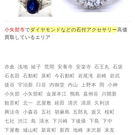
小矢部市
で
ダイヤモンドなどの石付アクセサリー
高価
買取しているエリア
赤倉
浅地
綾子
荒間
安養寺
安楽寺
石王丸
石坂
石名田
石動町
泉町
今石動町
岩尾滝
岩崎
岩武
後谷
宇治新
臼谷
内御堂
内山
上野本
岡
小神
小矢部
小矢部町
金屋本江
鴨島
嘉例谷
川開新
観音町
北一
北屋敷
経田
清沢
清原
久利須
興法寺
小森谷
五社
胡麻島
五郎丸
坂又
桜町
七社
渋江
島
清水
下川崎
下後亟
下島
下中
下屋敷
城山町
新富町
新西
地崎
末沢新
末友