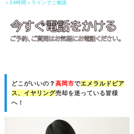
＜24時間＞ラインでご相談
どこがいいの
？
高岡
市
で
エメラルド
ピア
ス、イヤリング
売却を迷っている皆様
へ！