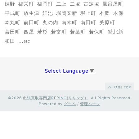
姫野
福栄町
福岡町
二上
二塚
古定塚
風呂屋町
平成町
放生津
細池
堀岡又新
堀上町
本郷
本保
本丸町
前田町
丸の内
南幸町
南田町
美原町
宮田町
四屋
若杉
若富町
若葉町
若保町
鷲北新
和田
…etc
Select Language
▼
PAGE TOP
©2026
出張買取専門店RERING(リリング）
. All Rights Reserved.
Powered by
グーペ
/
管理ページ