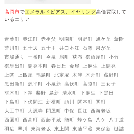
高岡市
で
エメラルド
ピアス、イヤリング
高価買取して
いるエリア
青葉町
赤江町
赤祖父
明園町
明野町
旭ケ丘
葦附
荒川町
五十辺
五十里
井口本江
石瀬
泉が丘
市場通り
一番町
今泉
扇町
荻布
御旅屋町
小竹
御馬出町
開発本町
春日丘
金屋
上麻生
上開発
上関
上四屋
鴨島町
北定塚
木津
木舟町
蔵野町
黒田新町
源平町
小泉新
高伏町
高陵町
三女子
材木町
下窪
柴野
島新
清水町
下麻生
下黒田
下島町
下伏間江
新横町
頭川
関本町
関町
大工中町
大源寺
問屋町
中保
長江
西海老坂
西園町
西高町
西藤平蔵
能町
蜂ケ島
八ケ
八丁道
羽広
早川
東海老坂
東上関
東藤平蔵
東保新
樋詰