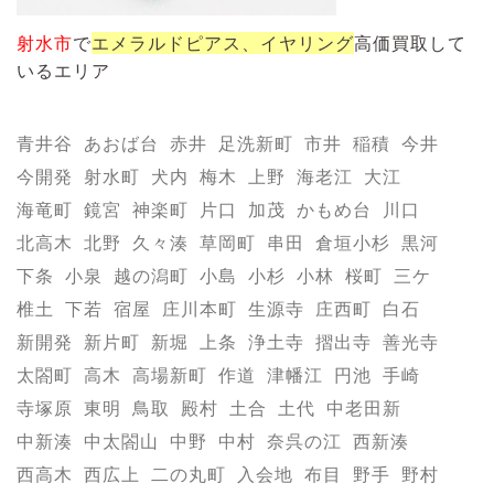
射水市
で
エメラルド
ピアス、イヤリング
高価買取して
いるエリア
青井谷
あおば台
赤井
足洗新町
市井
稲積
今井
今開発
射水町
犬内
梅木
上野
海老江
大江
海竜町
鏡宮
神楽町
片口
加茂
かもめ台
川口
北高木
北野
久々湊
草岡町
串田
倉垣小杉
黒河
下条
小泉
越の潟町
小島
小杉
小林
桜町
三ケ
椎土
下若
宿屋
庄川本町
生源寺
庄西町
白石
新開発
新片町
新堀
上条
浄土寺
摺出寺
善光寺
太閤町
高木
高場新町
作道
津幡江
円池
手崎
寺塚原
東明
鳥取
殿村
土合
土代
中老田新
中新湊
中太閤山
中野
中村
奈呉の江
西新湊
西高木
西広上
二の丸町
入会地
布目
野手
野村