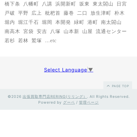
橋下条
八幡町
八講
浜開新町
坂東
東太閤山
日宮
戸破
平野
広上
枇杷首
藤巻
二口
放生津町
朴木
堀内
堀江千石
堀岡
本開発
緑町
港町
南太閤山
南高木
宮袋
安吉
八塚
山本新
山屋
流通センター
若杉
若林
鷲塚
…etc
Select Language
▼
PAGE TOP
©2026
出張買取専門店RERING(リリング）
. All Rights Reserved.
Powered by
グーペ
/
管理ページ