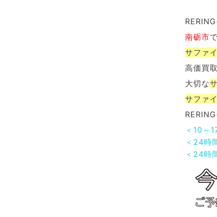
RERI
南砺市
サファ
高価買
大切な
サファ
RERI
＜10～
＜24時
＜24時