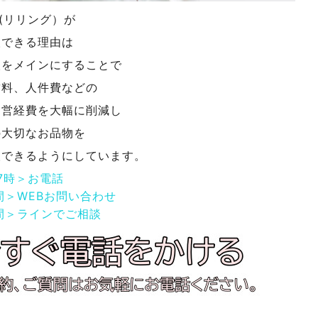
NG(リリング）が
取できる理由は
取をメインにすることで
賃料、人件費などの
運営経費を大幅に削減し
の大切なお品物を
取できるようにしています。
17時＞お電話
間＞WEBお問い合わせ
間＞ラインでご相談