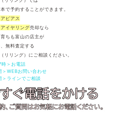
NG（リリング）では
一本で予約することができます。
イアピアス
イアイヤリング
売却なら
も育ちも富山の店主が
張、無料査定する
NG（リリング）にご相談ください。
17時＞お電話
間＞WEBお問い合わせ
間＞ラインでご相談