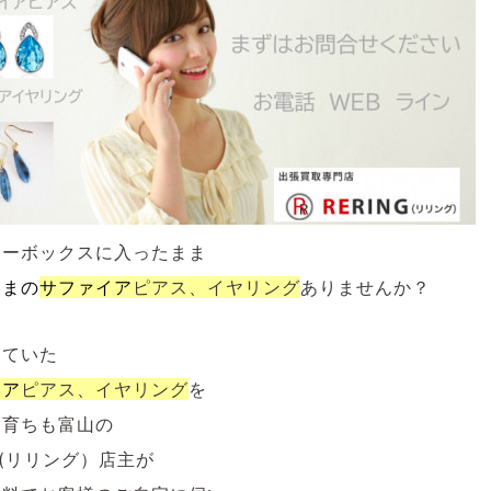
リーボックスに入ったまま
ままの
サファイア
ピアス、イヤリング
ありませんか？
していた
イア
ピアス、イヤリング
を
も育ちも富山の
NG(リリング）店主が