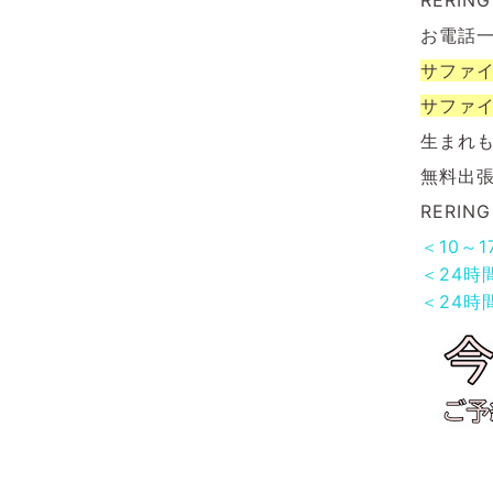
RERI
お電話
サファ
サファ
生まれ
無料出
RERI
＜10～
＜24時
＜24時