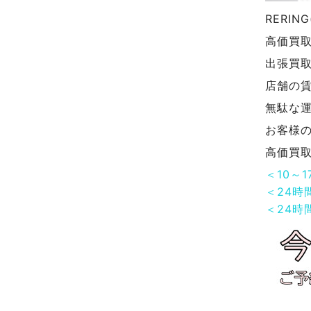
RERI
高価買
出張買
店舗の
無駄な
お客様
高価買
＜10～
＜24時
＜24時