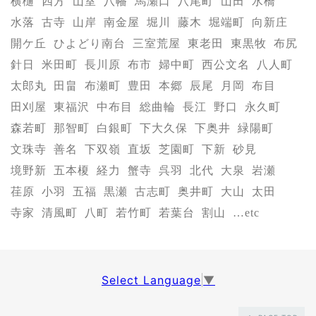
横樋
四方
山室
八幡
馬瀬口
八尾町
山田
水橋
水落
古寺
山岸
南金屋
堀川
藤木
堀端町
向新庄
開ケ丘
ひよどり南台
三室荒屋
東老田
東黒牧
布尻
針日
米田町
長川原
布市
婦中町
西公文名
八人町
太郎丸
田畠
布瀬町
豊田
本郷
辰尾
月岡
布目
田刈屋
東福沢
中布目
総曲輪
長江
野口
永久町
森若町
那智町
白銀町
下大久保
下奥井
緑陽町
文珠寺
善名
下双嶺
直坂
芝園町
下新
砂見
境野新
五本榎
経力
蟹寺
呉羽
北代
大泉
岩瀬
荏原
小羽
五福
黒瀬
古志町
奥井町
大山
太田
寺家
清風町
八町
若竹町
若葉台
割山
…etc
Select Language
▼