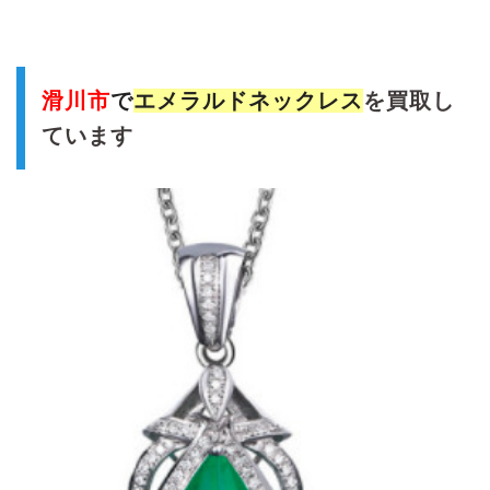
滑川市
で
エメラルドネックレス
を買取し
ています