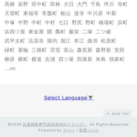
高柳
辰野
田中町
田林
大日
大門
千鳥
坪川
寺町
天望町
東福寺
常盤町
栃山
道寺
中川原
中新
中塚
中野
中町
中村
七口
野尻
野町
橋場町
浜町
浜四ツ屋
東金屋
開
瓢町
藤栄
二塚
二ツ破
武平太町
法花寺
堀内
堀江
本江
曲渕
松原町
緑町
蓑輪
三穂町
宮窪
室山
森尻新
森野新
安田
柳原
横町
横道
吉浦
四ツ屋
四屋新
米島
領家町
…etc
Select Language
▼
PAGE TOP
©2026
出張買取専門店RERING(リリング）
. All Rights Reserved.
Powered by
グーペ
/
管理ページ