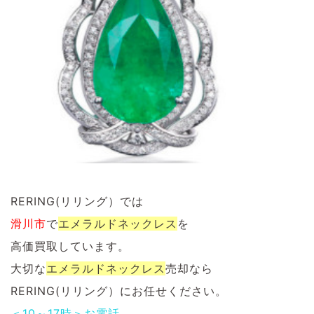
RERING(リリング）では
滑川市
で
エメラルド
ネックレス
を
高価買取しています。
大切な
エメラルドネックレス
売却なら
RERING(リリング）にお任せください。
＜10～17時＞お電話