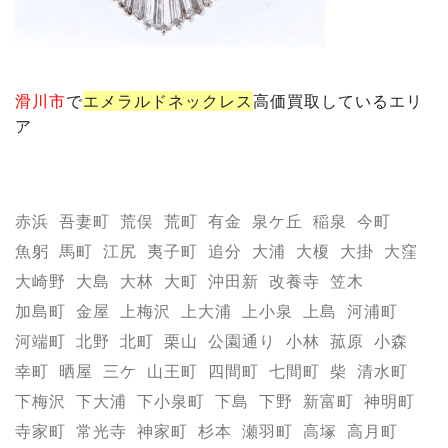
滑川市
で
エメラルド
ネックレス
高価買取しているエリ
ア
赤浜
吾妻町
荒俣
荒町
有金
泉ケ丘
稲泉
今町
魚躬
馬町
江尻
夷子町
追分
大浦
大榎
大掛
大窪
大崎野
大島
大林
大町
沖田新
改養寺
笠木
加島町
金屋
上梅沢
上大浦
上小泉
上島
河浦町
河端町
北野
北町
栗山
公園通り
小林
菰原
小森
幸町
晒屋
三ケ
山王町
四間町
七間町
柴
清水町
下梅沢
下大浦
下小泉町
下島
下野
新富町
神明町
寺家町
常光寺
神家町
杉本
瀬羽町
高塚
高月町