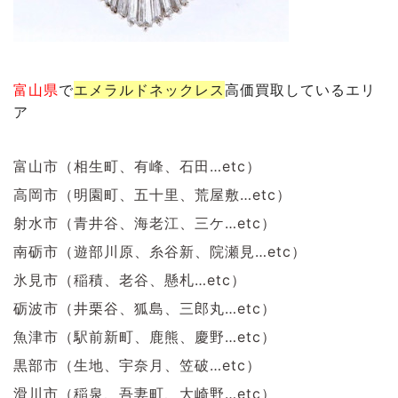
富山県
で
エメラルド
ネックレス
高価買取しているエリ
ア
富山市（相生町、有峰、石田…etc）
高岡市（明園町、五十里、荒屋敷…etc）
射水市（青井谷、海老江、三ケ…etc）
南砺市（遊部川原、糸谷新、院瀬見…etc）
氷見市（稲積、老谷、懸札…etc）
砺波市（井栗谷、狐島、三郎丸…etc）
魚津市（駅前新町、鹿熊、慶野…etc）
黒部市（生地、宇奈月、笠破…etc）
滑川市（稲泉、吾妻町、大崎野…etc）