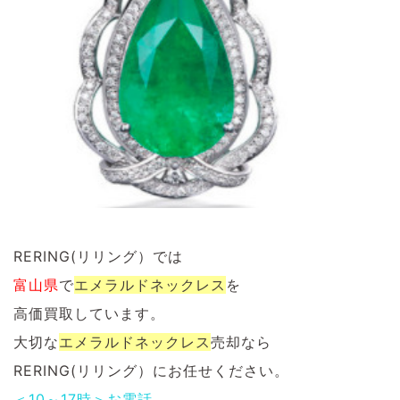
RERING(リリング）では
富山県
で
エメラルド
ネックレス
を
高価買取しています。
大切な
エメラルドネックレス
売却なら
RERING(リリング）にお任せください。
＜10～17時＞お電話