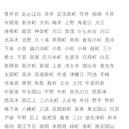
青井谷
あおば台
赤井
足洗新町
市井
稲積
今井
今開発
射水町
犬内
梅木
上野
海老江
大江
海竜町
鏡宮
神楽町
片口
加茂
かもめ台
川口
北高木
北野
久々湊
草岡町
串田
倉垣小杉
黒河
下条
小泉
越の潟町
小島
小杉
小林
桜町
三ケ
椎土
下若
宿屋
庄川本町
生源寺
庄西町
白石
新開発
新片町
新堀
上条
浄土寺
摺出寺
善光寺
太閤町
高木
高場新町
作道
津幡江
円池
手崎
寺塚原
東明
鳥取
殿村
土合
土代
中老田新
中新湊
中太閤山
中野
中村
奈呉の江
西新湊
西高木
西広上
二の丸町
入会地
布目
野手
野村
橋下条
八幡町
八講
浜開新町
坂東
東太閤山
日宮
戸破
平野
広上
枇杷首
藤巻
二口
放生津町
朴木
堀内
堀江千石
堀岡
本開発
緑町
港町
南太閤山