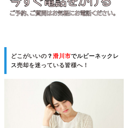
どこがいいの
？
滑川
市
でルビーネックレ
ス
売却を迷っている皆様へ！