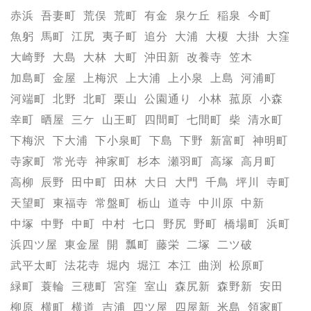
赤浜
吾妻町
荒俣
荒町
有金
泉ケ丘
稲泉
今町
魚躬
馬町
江尻
夷子町
追分
大浦
大榎
大掛
大窪
大崎野
大島
大林
大町
沖田新
改養寺
笠木
加島町
金屋
上梅沢
上大浦
上小泉
上島
河浦町
河端町
北野
北町
栗山
公園通り
小林
菰原
小森
幸町
晒屋
三ケ
山王町
四間町
七間町
柴
清水町
下梅沢
下大浦
下小泉町
下島
下野
新富町
神明町
寺家町
常光寺
神家町
杉本
瀬羽町
高塚
高月町
高柳
辰野
田中町
田林
大日
大門
千鳥
坪川
寺町
天望町
東福寺
常盤町
栃山
道寺
中川原
中新
中塚
中野
中町
中村
七口
野尻
野町
橋場町
浜町
浜四ツ屋
東金屋
開
瓢町
藤栄
二塚
二ツ破
武平太町
法花寺
堀内
堀江
本江
曲渕
松原町
緑町
蓑輪
三穂町
宮窪
室山
森尻新
森野新
安田
柳原
横町
横道
吉浦
四ツ屋
四屋新
米島
領家町