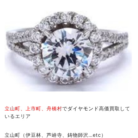
立山町、上市町、舟橋村
で
ダイヤモンド
高価買取して
いるエリア
立山町（伊豆林、芦峅寺、鋳物師沢…etc）