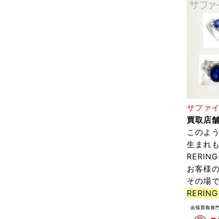
サファ
買取店
このよ
生まれ
RERIN
お客様
その場
RERIN