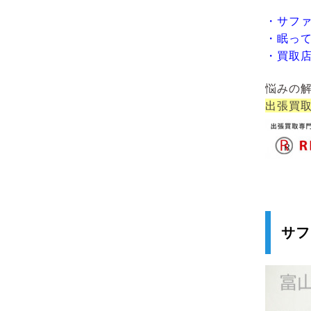
・サフ
・眠っ
・買取
悩みの
出張買
サフ