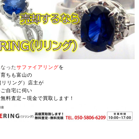
くなった
サファイア
リング
を
も育ちも富山の
G(リリング）
店主が
のご自宅に伺い
で無料査定～現金で買取します！