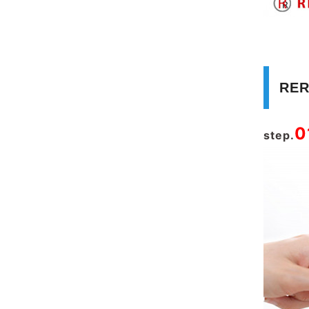
RE
0
step.