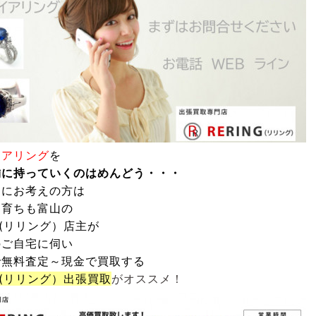
イアリング
を
舗に持っていくのはめんどう・・・
うにお考えの方は
も育ちも富山の
G(リリング）
店主が
のご自宅に伺い
で無料査定～現金で買取する
G(リリング）
出張買取
がオススメ！