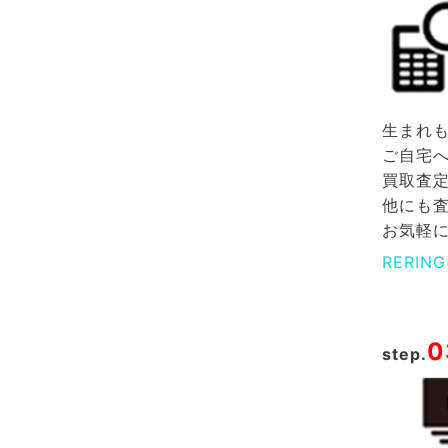
生まれ
ご自宅
買取査
他にも
お気軽
RERI
0
step.