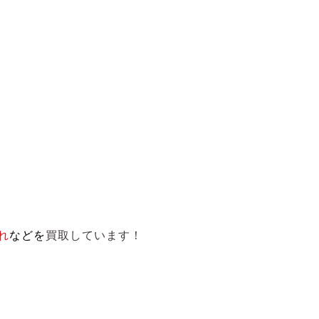
れ
など
を
買取しています！