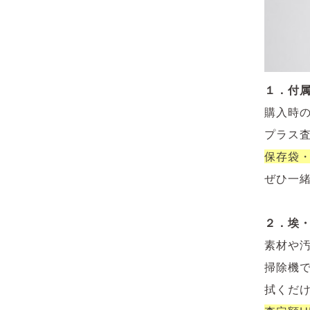
１．付
購入時
プラス
保存袋
ぜひ一
２．埃
素材や
掃除機
拭くだ