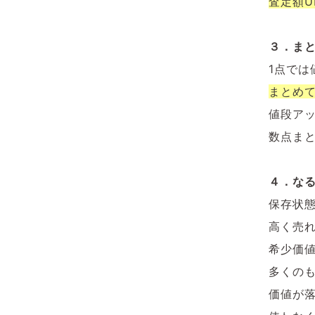
査定額U
３．まと
1点では
まとめ
値段ア
数点ま
４．な
保存状
高く売
希少価
多くの
価値が