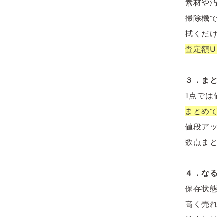
素材や
掃除機
拭くだ
査定額U
３．まと
1点では
まとめ
値段ア
数点ま
４．な
保存状
高く売