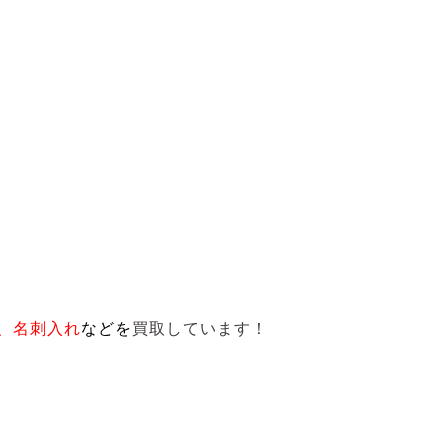
、名刺入れ
など
を
買取しています！