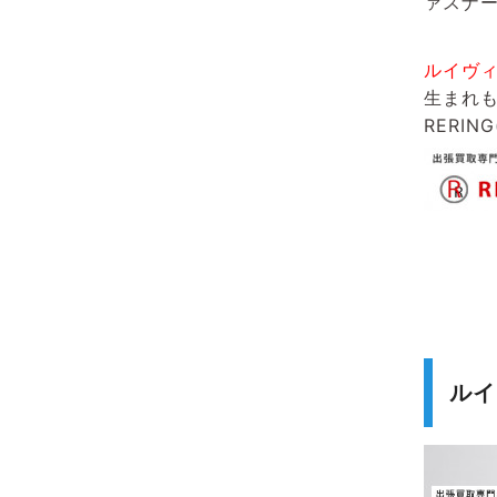
ァスナ
ルイヴ
生まれ
RERIN
ルイ