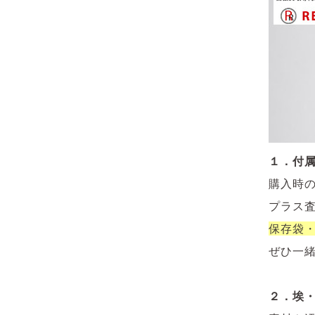
１．付
購入時
プラス
保存袋
ぜひ一
２．埃