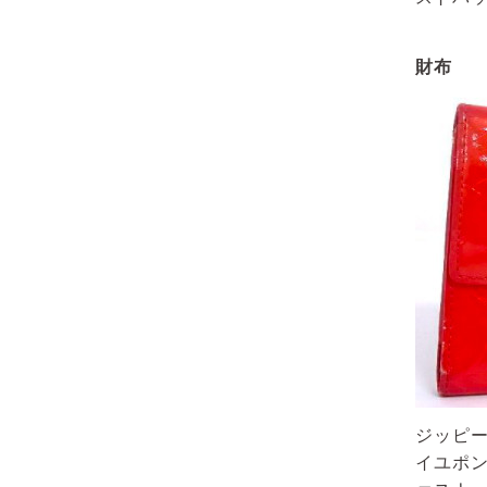
財布
ジッピー
イユポン