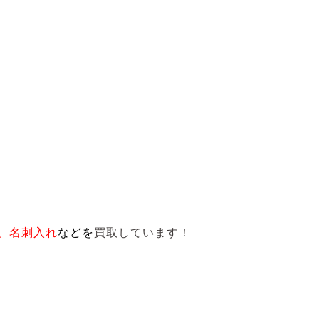
、名刺入れ
など
を
買取しています！