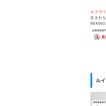
ルイヴ
生まれ
RERIN
ルイ