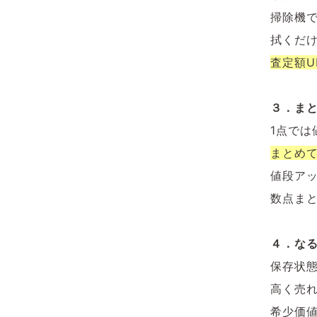
掃除機
拭くだ
査定額U
３．まと
1点では
まとめ
値段ア
数点ま
４．な
保存状
高く売
希少価