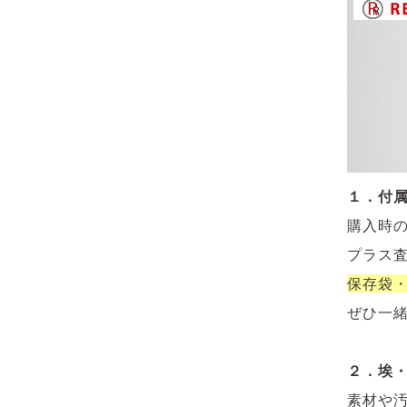
１．付
購入時
プラス
保存袋
ぜひ一
２．埃
素材や