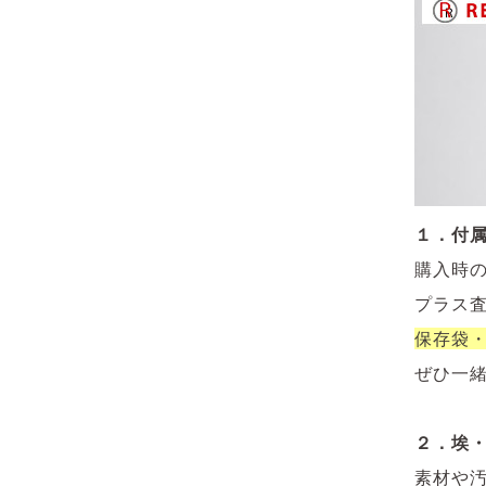
１．付
購入時
プラス
保存袋
ぜひ一
２．埃
素材や