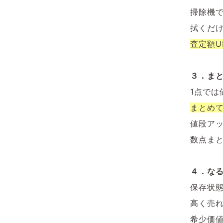
掃除機
拭くだ
査定額U
３．まと
1点では
まとめ
値段ア
数点ま
４．な
保存状
高く売
希少価