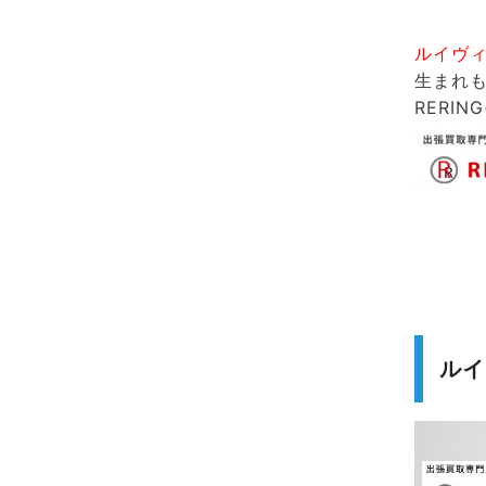
ルイヴ
生まれ
RERIN
ルイ