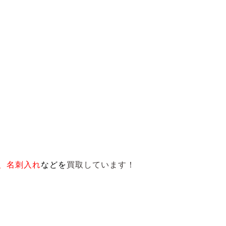
、名刺入れ
など
を
買取しています！