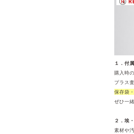
１．付
購入時
プラス
保存袋
ぜひ一
２．埃
素材や