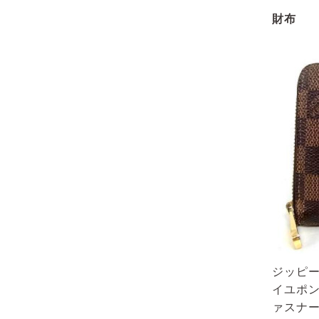
財布
ジッピー
イユポン
ァスナ