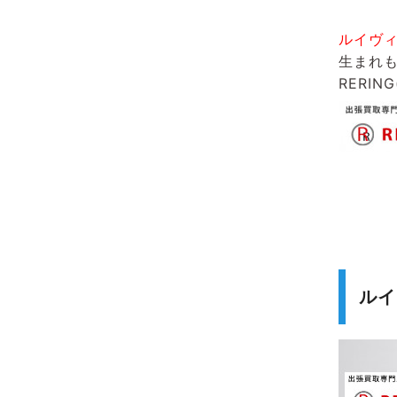
ルイヴ
生まれ
RERIN
ルイ