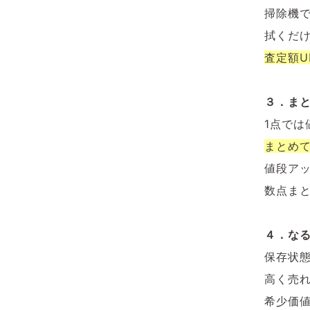
掃除機
拭くだ
査定額U
３．まと
1点では
まとめ
値段ア
数点ま
４．な
保存状
高く売
希少価