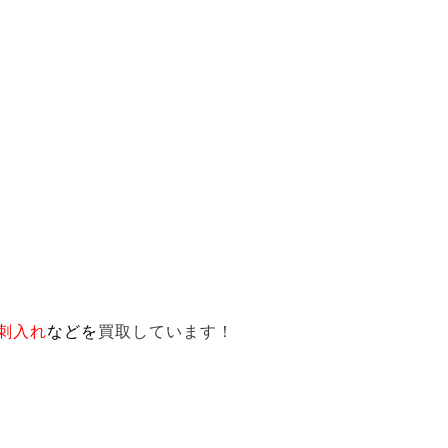
刺入れ
など
を
買取しています！