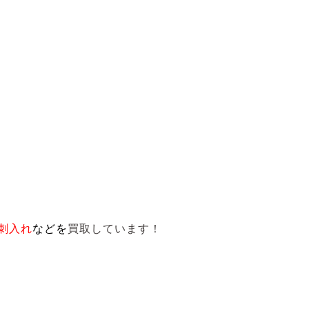
刺入れ
など
を
買取しています！