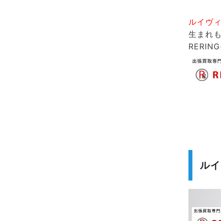
ルイヴ
生まれ
RERIN
ルイ