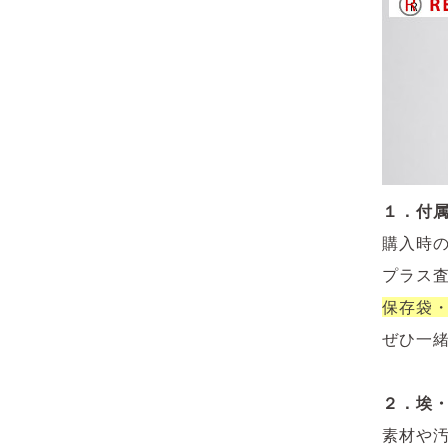
１．付
購入時
プラス
保存袋
ぜひ一
２．埃
素材や