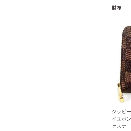
財布
ジッピー
イユポン
ァスナ