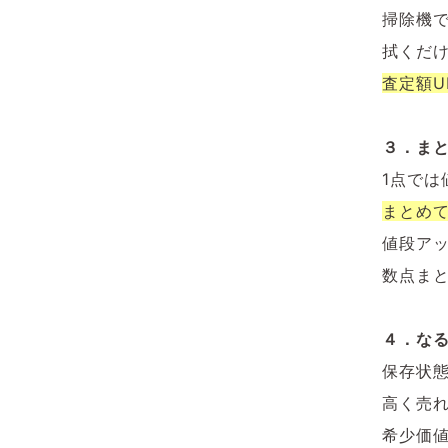
掃除機
拭くだ
査定額U
３．まと
1点では
まとめ
値段ア
数点ま
４．な
保存状
高く売
希少価