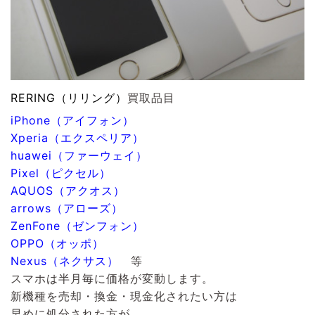
RERING（リリング）
買取品目
iPhone（アイフォン）
Xperia（エクスペリア）
huawei（ファーウェイ）
Pixel（ピクセル）
AQUOS（アクオス）
arrows（アローズ）
ZenFone（ゼンフォン）
OPPO（オッポ）
Nexus（ネクサス）
等
スマホは半月毎に価格が変動します。
新機種を売却・換金・現金化されたい方は
早めに処分された方が